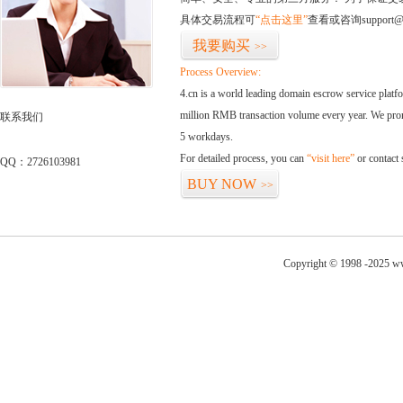
具体交易流程可
“点击这里”
查看或咨询support@
我要购买
>>
Process Overview:
4.cn is a world leading domain escrow service plat
million RMB transaction volume every year. We promi
联系我们
5 workdays.
For detailed process, you can
“visit here”
or contact
QQ：2726103981
BUY NOW
>>
Copyright © 1998 -2025 ww