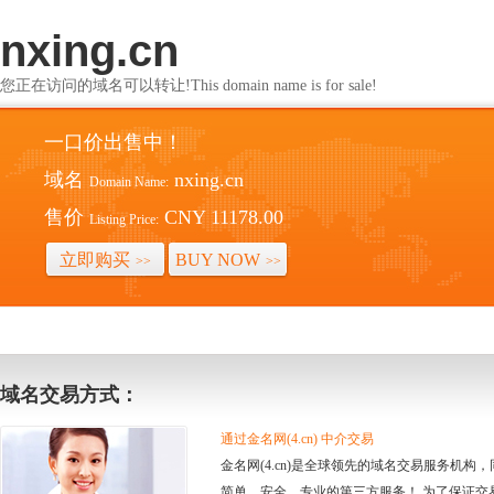
nxing.cn
您正在访问的域名可以转让!This domain name is for sale!
一口价出售中！
域名
nxing.cn
Domain Name:
售价
CNY 11178.00
Listing Price:
立即购买
BUY NOW
>>
>>
域名交易方式：
通过金名网(4.cn) 中介交易
金名网(4.cn)是全球领先的域名交易服务机
简单、安全、专业的第三方服务！ 为了保证交